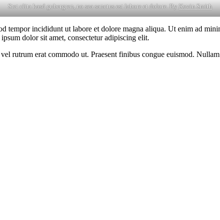
Stet clita kasd gubergren, no sea sanctus est labore et dolore. By
Kevin Smith
od tempor incididunt ut labore et dolore magna aliqua. Ut enim ad minim
psum dolor sit amet, consectetur adipiscing elit.
sus, vel rutrum erat commodo ut. Praesent finibus congue euismod. Nullam