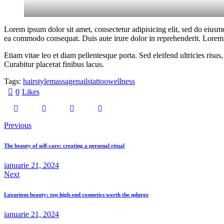
Lorem ipsum dolor sit amet, consectetur adipisicing elit, sed do eiusm
ea commodo consequat. Duis aute irure dolor in reprehenderit. Lorem i
Etiam vitae leo et diam pellentesque porta. Sed eleifend ultricies ri
Curabitur placerat finibus lacus.
Tags:
hairstyle
massage
nails
tattoo
wellness
0
Likes
Previous
The beauty of self-care: creating a personal ritual
ianuarie 21, 2024
Next
Luxurious beauty: top high-end cosmetics worth the splurge
ianuarie 21, 2024