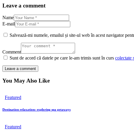
Leave a comment
Name
E-mail
Salvează-mi numele, emailul și site-ul web în acest navigator pent
Comment
Sunt de acord că datele pe care le-am trimis sunt în curs
colectate 
You May Also Like
Featured
Destination relaxation: exploring spa getaways
Featured