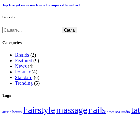
Top five gel manicure lamps for impeccable nail art
Search
Categories
Brands
(2)
Featured
(9)
News
(4)
Popular
(4)
Standard
(6)
Trending
(5)
Tags
hairstyle
massage
nails
ta
article
beauty
news
spa
studio