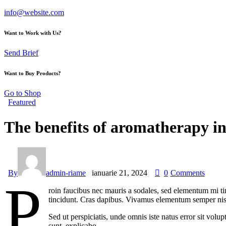
info@website.com
Want to Work with Us?
Send Brief
Want to Buy Products?
Go to Shop
Featured
The benefits of aromatherapy in
By
admin-riame
ianuarie 21, 2024
0
Comments
P
roin faucibus nec mauris a sodales, sed elementum mi tin
tincidunt. Cras dapibus. Vivamus elementum semper nisi. 
Sed ut perspiciatis, unde omnis iste natus error sit vol
sunt, explicabo.