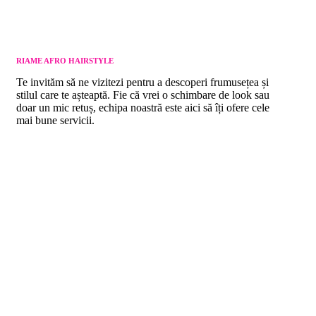
RIAME AFRO HAIRSTYLE
Te invităm să ne vizitezi pentru a descoperi frumusețea și
stilul care te așteaptă. Fie că vrei o schimbare de look sau
doar un mic retuș, echipa noastră este aici să îți ofere cele
mai bune servicii.