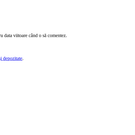
ru data viitoare când o să comentez.
și depozitate
.