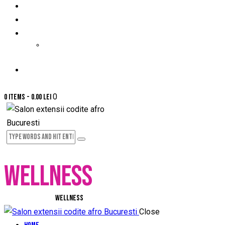
PRETURI-SERVICII
PROGRAMARE ONLINE
GALERIE FOTO
GALERIE VIDEO
CONTACT
0
0 items
-
0.00 lei
WELLNESS
Home
All Services
Wellness
Close