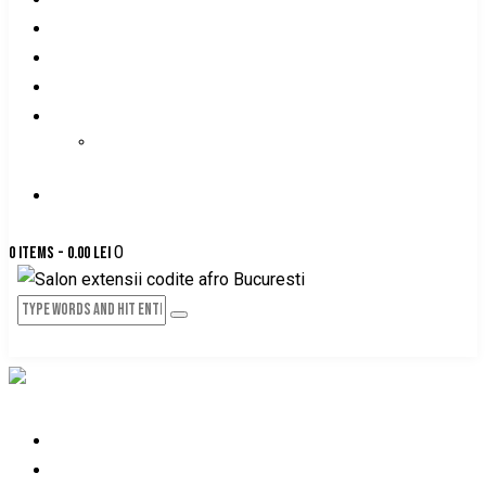
DESPRE NOI
PRETURI-SERVICII
PROGRAMARE ONLINE
GALERIE FOTO
GALERIE VIDEO
CONTACT
0
0 items
-
0.00 lei
HOME
DESPRE NOI