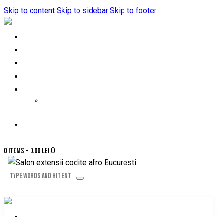
Skip to content
Skip to sidebar
Skip to footer
HOME
DESPRE NOI
PRETURI-SERVICII
PROGRAMARE ONLINE
GALERIE FOTO
GALERIE VIDEO
CONTACT
0
0 items
-
0.00 lei
HOME