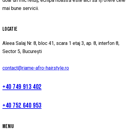
doar un mic retuș, echipa noastră este aici să îți ofere cele
mai bune servicii.
LOCATIE
Aleea Salaj Nr. 8, bloc 41, scara 1 etaj 3, ap. 8, interfon 8,
Sector 5, București
contact@riame-afro-hairstyle.ro
+40 749 913 402
+40 752 640 953
MENIU