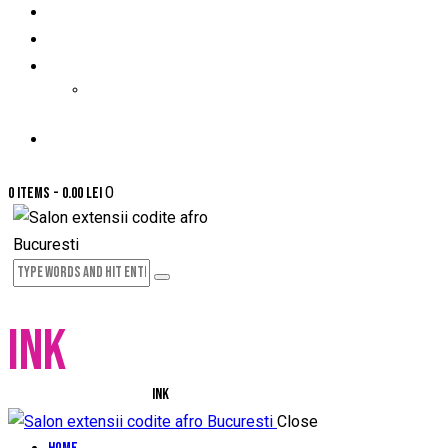
PRETURI-SERVICII
PROGRAMARE ONLINE
GALERIE FOTO
GALERIE VIDEO
CONTACT
0
0 items
-
0.00 lei
INK
Home
All Portfolio items
Ink
Close