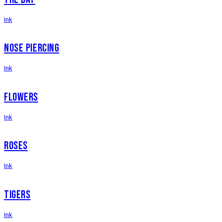
Ink
NOSE PIERCING
Ink
FLOWERS
Ink
ROSES
Ink
TIGERS
Ink