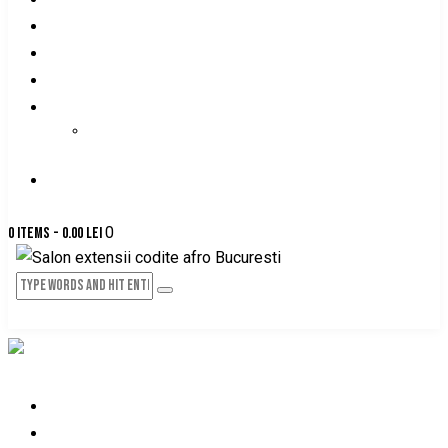
DESPRE NOI
PRETURI-SERVICII
PROGRAMARE ONLINE
GALERIE FOTO
GALERIE VIDEO
CONTACT
0
0 items
-
0.00 lei
HOME
DESPRE NOI