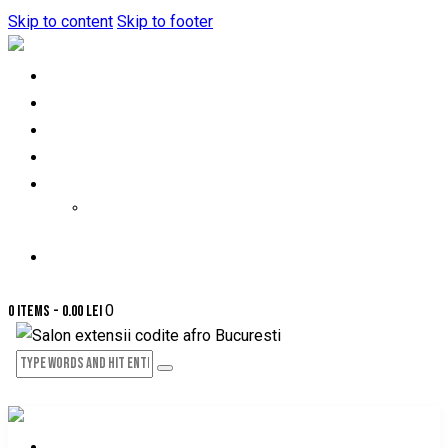
Skip to content
Skip to footer
HOME
DESPRE NOI
PRETURI-SERVICII
PROGRAMARE ONLINE
GALERIE FOTO
GALERIE VIDEO
CONTACT
0
0 items
-
0.00 lei
HOME