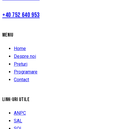
+40 752 640 953
MENIU
Home
Despre noi
Preturi
Programare
Contact
LINK-URI UTILE
ANPC
SAL
SOL