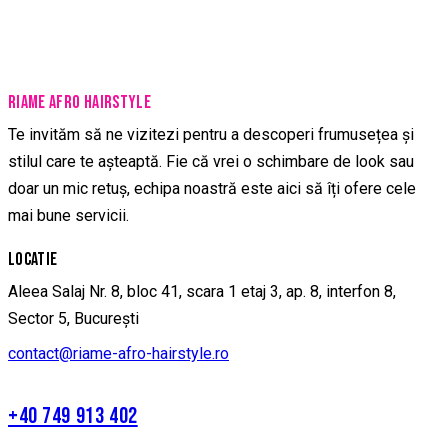
RIAME AFRO HAIRSTYLE
Te invităm să ne vizitezi pentru a descoperi frumusețea și
stilul care te așteaptă. Fie că vrei o schimbare de look sau
doar un mic retuș, echipa noastră este aici să îți ofere cele
mai bune servicii.
LOCATIE
Aleea Salaj Nr. 8, bloc 41, scara 1 etaj 3, ap. 8, interfon 8,
Sector 5, București
contact@riame-afro-hairstyle.ro
+40 749 913 402