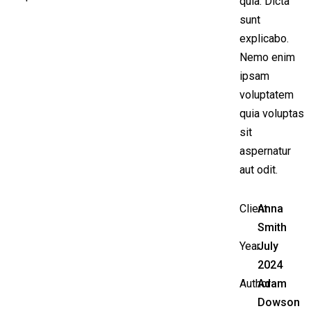
quia. Dicta
sunt
explicabo.
Nemo enim
ipsam
voluptatem
quia voluptas
sit
aspernatur
aut odit.
Client
Anna
Smith
Year
July
2024
Author
Adam
Dowson