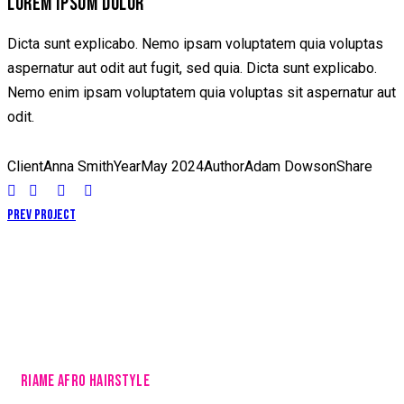
LOREM IPSUM DOLOR
Dicta sunt explicabo. Nemo ipsam voluptatem quia voluptas
aspernatur aut odit aut fugit, sed quia. Dicta sunt explicabo.
Nemo enim ipsam voluptatem quia voluptas sit aspernatur aut
odit.
Client
Anna Smith
Year
May 2024
Author
Adam Dowson
Share
Prev Project
RIAME AFRO HAIRSTYLE