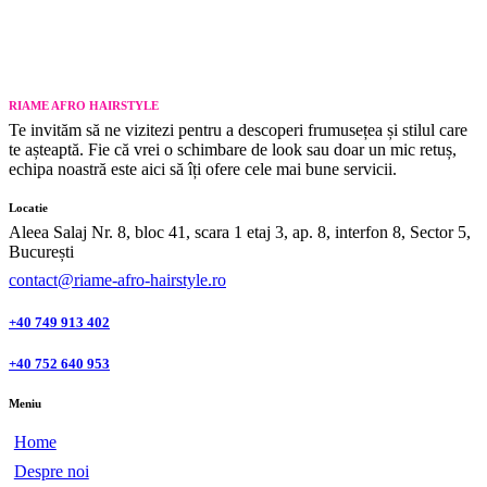
RIAME AFRO HAIRSTYLE
Te invităm să ne vizitezi pentru a descoperi frumusețea și stilul care
te așteaptă. Fie că vrei o schimbare de look sau doar un mic retuș,
echipa noastră este aici să îți ofere cele mai bune servicii.
Locatie
Aleea Salaj Nr. 8, bloc 41, scara 1 etaj 3, ap. 8, interfon 8, Sector 5,
București
contact@riame-afro-hairstyle.ro
+40 749 913 402
+40 752 640 953
Meniu
Home
Despre noi