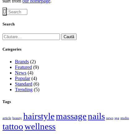
start from
our homepage
.
Search
Caută
după:
Categories
Brands
(2)
Featured
(9)
News
(4)
Popular
(4)
Standard
(6)
Trending
(5)
Tags
hairstyle
massage
nails
article
beauty
news
spa
studio
tattoo
wellness